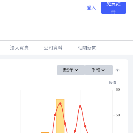
免費註
登入
冊
法人買賣
公司資料
相關新聞
近5年
季報