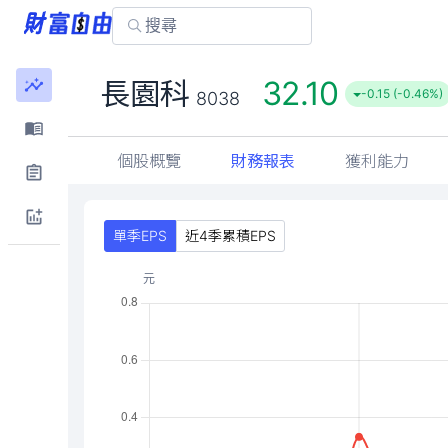
32.10
長園科
-0.15 (-0.46%)
8038
個股概覽
財務報表
獲利能力
單季EPS
近4季累積EPS