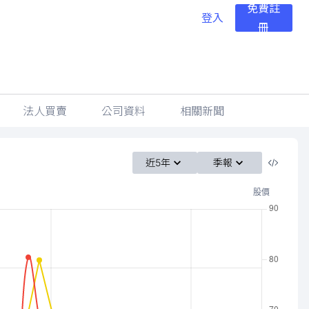
免費註
登入
冊
法人買賣
公司資料
相關新聞
近5年
季報