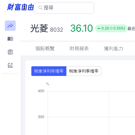
36.10
光菱
最
-0.20 (-0.55%)
8032
個股概覽
財務報表
獲利能力
稅後淨利年增率
稅後淨利季增率