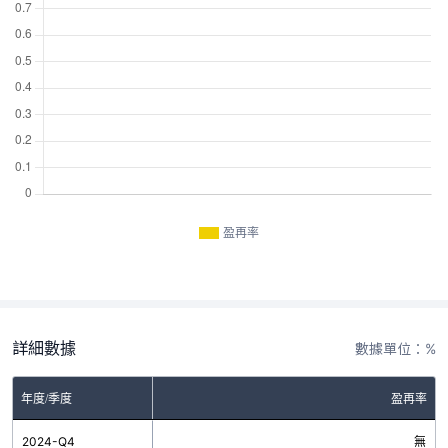
盈再率
詳細數據
數據單位：%
年度/季度
盈再率
2024-Q4
無