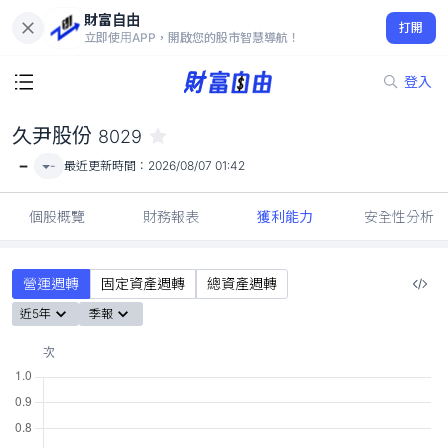
財富自由
久尹股份 8029
打開
-
立即使用APP，開啟您的股市智慧導航！
登入
久尹股份
8029
-
-
最近更新時間：
2026/08/07 01:42
個股概覽
財務報表
獲利能力
安全性分析
營運週轉
固定資產週轉
總資產週轉
近5年
季報