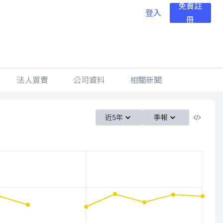
免費註
登入
冊
法人買賣
公司資料
相關新聞
近5年
季報