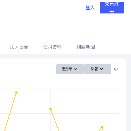
免費註
登入
冊
法人買賣
公司資料
相關新聞
近5年
季報