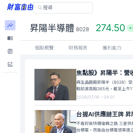
274.50
昇陽半導體
8028
個股概覽
財務報表
獲利能力
焦點股》昇陽半：營
再生晶圓廠昇陽半（8028）
戰前波高點365元，截至上午1
2026/07/16・04:01
台握AI供應鏈王牌 
不看好英特爾復興之路 三星
台積電，而是由台積電領軍建立