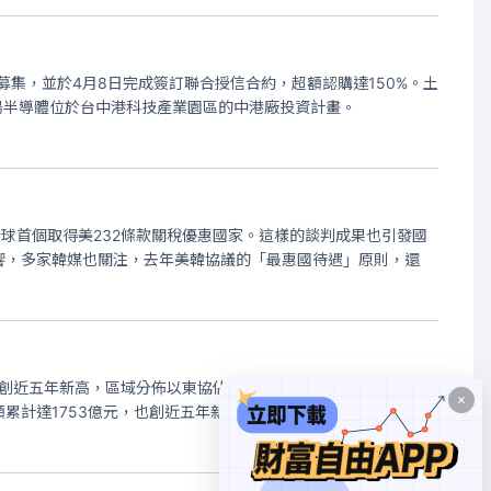
募集，並於4月8日完成簽訂聯合授信合約，超額認購達150%。土
陽半導體位於台中港科技產業園區的中港廠投資計畫。
全球首個取得美232條款關稅優惠國家。這樣的談判成果也引發國
響，多家韓媒也關注，去年美韓協議的「最惠國待遇」原則，還
，創近五年新高，區域分佈以東協佔84%為最大宗，產業分佈以半
累計達1753億元，也創近五年新高，其中，區域分佈