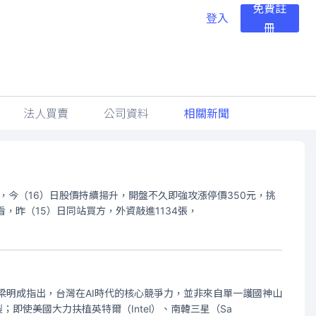
免費註
登入
冊
法人買賣
公司資料
相關新聞
，今（16）日股價持續揚升，開盤不久即強攻漲停價350元，挑
看，昨（15）日同站買方，外資敲進1134張，
梁明成指出，台灣在AI時代的核心競爭力，並非來自單一護國神山
即使美國大力扶植英特爾（Intel）、南韓三星（Sa