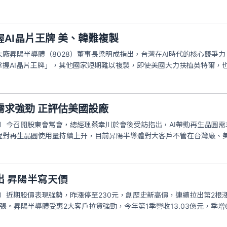
AI晶片王牌 美、韓難複製
廠昇陽半導體（8028）董事長梁明成指出，台灣在AI時代的核心競爭
掌握AI晶片王牌」，其他國家短期難以複製，即使美國大力扶植英特爾，
需求強勁 正評估美國設廠
8）今召開股東會常會，總經理蔡幸川於會後受訪指出，AI帶動再生晶圓
程對再生晶圓使用量持續上升，目前昇陽半導體對大客戶不管在台灣廠、
出 昇陽半寫天價
8）近期股價表現強勢，昨漲停至230元，創歷史新高價，連續拉出第2根漲
萬張。昇陽半導體受惠2大客戶拉貨強勁，今年第1季營收13.03億元，季增6.