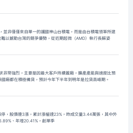
力，並非僅僅來自單一的護國神山台積電，而是由台積電領軍所建
也難以撼動台灣的競爭優勢，從近期超微（AMD）執行長蘇姿
需求非常強烈，主要是因最大客戶持續蓋廠，擴產產能與速度比預
美國廠都在積極備貨，預計今年下半年到明年是拉貨高峰期。
停，股價連3漲，累計漲幅達23%，昨成交量3.44萬張，其中外
89%、年增20.41%，創單季