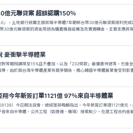
0億元聯貸案 超額認購150％
.0」，土地銀行統籌主辦昇陽半導體7年期新台幣30億元聯貸案順利完成
台幣30億元聯貸案的資金用途為購置機器設備及充實週轉金，主要支應昇
稅 憂衝擊半導體業
對等關稅調降至15%且不疊加，以及「232條款」最優惠待遇等，也是
報導，由於與台灣半導體產業有競爭關係，擔心韓國半導體展業會受到影
翔今年新簽訂單1121億 97％來自半導體業
6139）今召開法說會，總經理蔣曉麟指出，今年新簽訂單達1121億元
乎皆來自半導體，公共工程（如捷運、機場）接案較少。在建工程合約金額