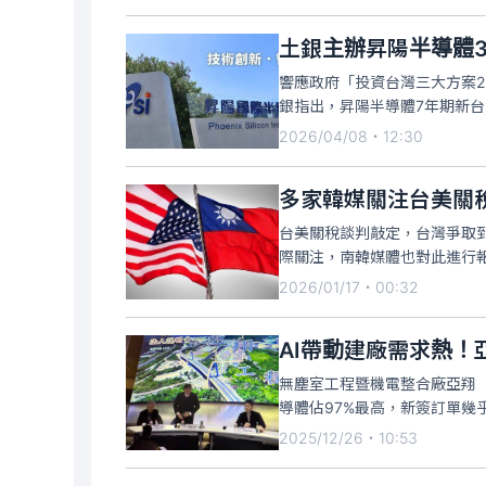
土銀主辦昇陽半導體3
響應政府「投資台灣三大方案2
銀指出，昇陽半導體7年期新
2026/04/08・12:30
多家韓媒關注台美關
台美關稅談判敲定，台灣爭取到
際關注，南韓媒體也對此進行
2026/01/17・00:32
AI帶動建廠需求熱！亞
無塵室工程暨機電整合廠亞翔（
導體佔97%最高，新簽訂單幾
2025/12/26・10:53