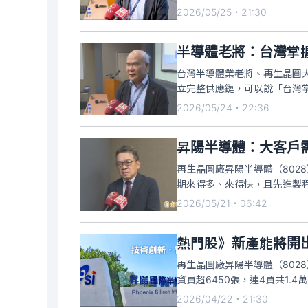
2026/05/25・21:30
半導體老將：台灣掌握
台灣半導體業老將、再生晶圓大
立完整供應鏈，可以說「台灣
2026/05/24・22:36
昇陽半導體：大客戶
再生晶圓廠昇陽半導體（802
期來得多、來得快，且先進製
2026/05/21・06:42
熱門股》新產能將開
再生晶圓廠昇陽半導體（802
資買超6450張，連4買共1.4
2026/04/22・21:30