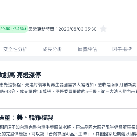
最近更新時間：
2026/08/06 05:30
-20.50 (-7.46%)
安全性分析
成長分析
價值評估
因子指標
收創高 亮燈漲停
受惠先進製程、先進封裝等對再生晶圓需求大幅增加，營收連兩個月創新高
1時43分，成交量達1.6萬張、漲停委買張數約5千張。從三大法人動向來
昇陽董︰美、韓難複製
供應鏈遠不如台灣完整台灣半導體業老將、再生晶圓大廠昇陽半導體董事長
的完整供應鏈，可以說「台灣掌握AI晶片王牌」，其他國家短期難以複製；