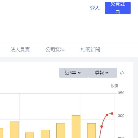
免費註
登入
冊
法人買賣
公司資料
相關新聞
近5年
季報