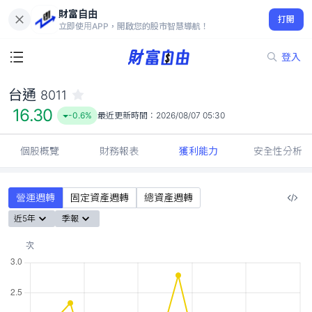
財富自由
台通 8011
打開
16.30
-0.6%
立即使用APP，開啟您的股市智慧導航！
登入
台通
8011
16.30
-0.6%
最近更新時間：
2026/08/07 05:30
個股概覽
財務報表
獲利能力
安全性分析
營運週轉
固定資產週轉
總資產週轉
近5年
季報