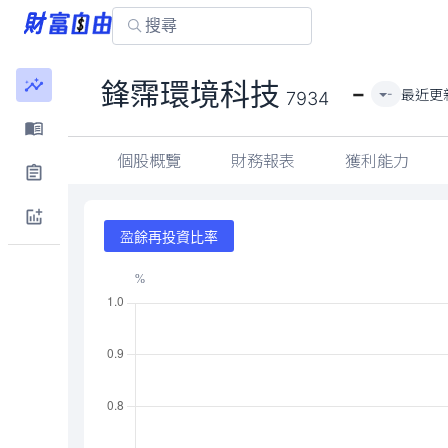
-
鋒霈環境科技
最近更
-
7934
個股概覽
財務報表
獲利能力
盈餘再投資比率