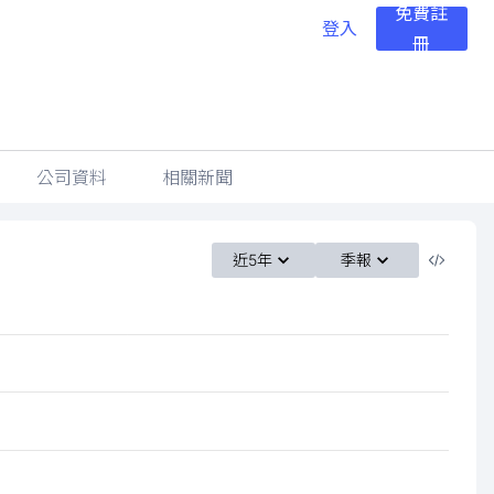
免費註
登入
冊
公司資料
相關新聞
近5年
季報