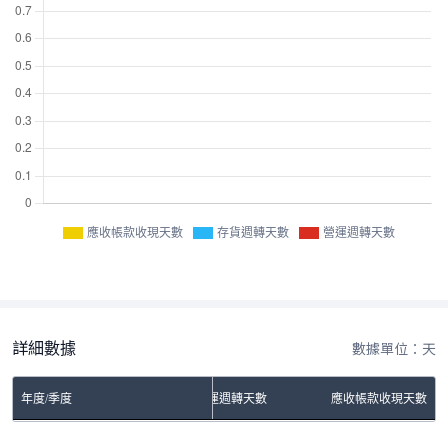
應收帳款收現天數
存貨週轉天數
營運週轉天數
詳細數據
數據單位：天
年度/季度
存貨週轉天數
營運週轉天數
應收帳款收現天數
No Rows To Show