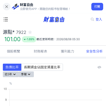
財富自由
源點* 7922
打開
101.00
-1.69%
立即使用APP，開啟您的股市智慧導航！
登入
源點*
7922
101.00
-1.69%
最近更新時間：
2026/08/06 05:30
個股概覽
財務報表
獲利能力
安全性分析
負債比率
長期資金佔固定資產比率
近5年
季報