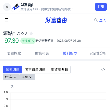
財富自由
源點* 7922
打開
97.30
-6.91%
立即使用APP，開啟您的股市智慧導航！
登入
源點*
7922
97.30
-6.91%
最近更新時間：
2026/08/07 05:30
個股概覽
財務報表
獲利能力
安全性分析
營運週轉
固定資產週轉
總資產週轉
近5年
季報