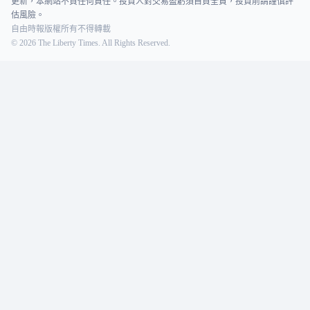
更新，本網站不負任何責任。投資人對交易盈虧須自負全責，投資前請謹慎評
估風險。
自由時報版權所有不得轉載
©
2026
The Liberty Times. All Rights Reserved.