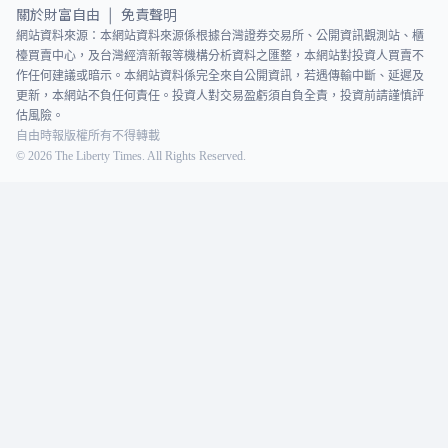
關於財富自由
免責聲明
|
網站資料來源：本網站資料來源係根據台灣證券交易所、公開資訊觀測站、櫃
檯買賣中心，及台灣經濟新報等機構分析資料之匯整，本網站對投資人買賣不
作任何建議或暗示。本網站資料係完全來自公開資訊，若遇傳輸中斷、延遲及
更新，本網站不負任何責任。投資人對交易盈虧須自負全責，投資前請謹慎評
估風險。
自由時報版權所有不得轉載
©
2026
The Liberty Times. All Rights Reserved.