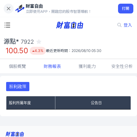
財富自由
源點* 7922
打開
100.50
4.3%
立即使用APP，開啟您的股市智慧導航！
登入
源點*
7922
100.50
4.3%
最近更新時間：
2026/08/10 05:30
個股概覽
財務報表
獲利能力
安全性分析
股利政策
股利所屬年度
公告日
No Rows To Show