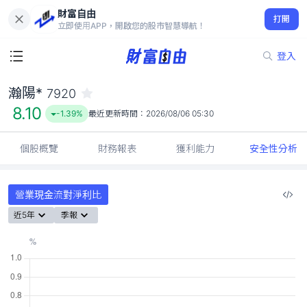
財富自由
瀚陽* 7920
打開
8.10
-1.39%
立即使用APP，開啟您的股市智慧導航！
登入
瀚陽*
7920
8.10
-1.39%
最近更新時間：
2026/08/06 05:30
個股概覽
財務報表
獲利能力
安全性分析
營業現金流對淨利比
近5年
季報