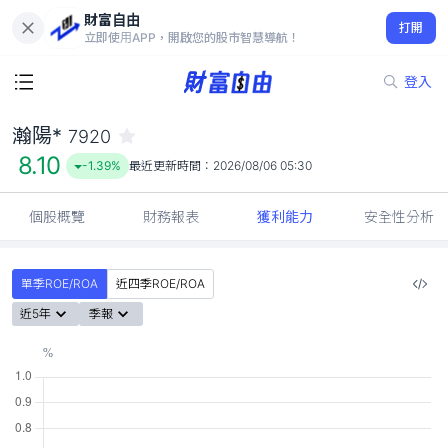
財富自由
瀚陽* 7920
打開
8.10
-1.39%
立即使用APP，開啟您的股市智慧導航！
登入
瀚陽*
7920
8.10
-1.39%
最近更新時間：
2026/08/06 05:30
個股概覽
財務報表
獲利能力
安全性分析
單季ROE/ROA
近四季ROE/ROA
近5年
季報