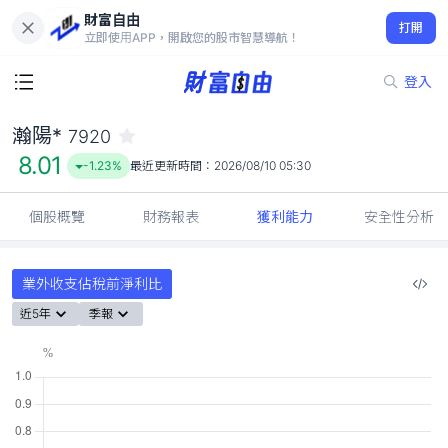
財富自由
瀚陽* 7920
打開
8.01
-1.23%
立即使用APP，開啟您的股市智慧導航！
登入
瀚陽*
7920
8.01
-1.23%
最近更新時間：
2026/08/10 05:30
個股概覽
財務報表
獲利能力
安全性分析
業外收支佔稅前淨利比
近5年
季報