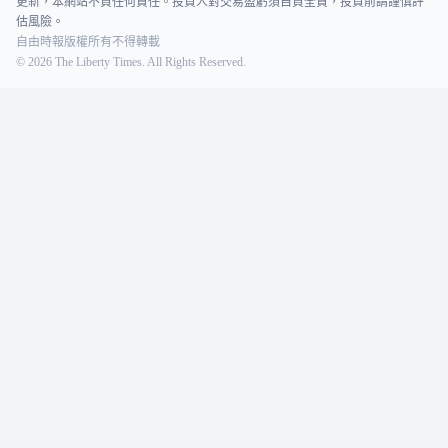
更新，本網站不負任何責任。投資人對交易盈虧須自負全責，投資前請謹慎評
估風險。
自由時報版權所有不得轉載
©
2026
The Liberty Times. All Rights Reserved.