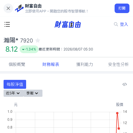
財富自由
瀚陽* 7920
打開
8.12
-1.34%
立即使用APP，開啟您的股市智慧導航！
登入
瀚陽*
7920
8.12
-1.34%
最近更新時間：
2026/08/07 05:30
個股概覽
財務報表
獲利能力
安全性分析
每股淨值
近5年
季報