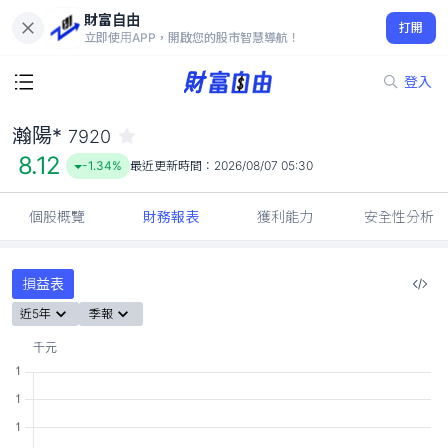
財富自由
瀚陽* 7920
打開
8.12
-1.34%
立即使用APP，開啟您的股市智慧導航！
登入
瀚陽*
7920
8.12
-1.34%
最近更新時間：
2026/08/07 05:30
個股概覽
財務報表
獲利能力
安全性分析
損益表
近5年
季報