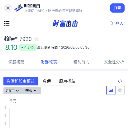
財富自由
瀚陽* 7920
打開
8.10
-1.34%
立即使用APP，開啟您的股市智慧導航！
登入
瀚陽*
7920
8.10
-1.34%
最近更新時間：
2026/08/06 05:30
個股概覽
財務報表
獲利能力
安全性分析
負債和股東權益
負債
股東權益
近5年
季報