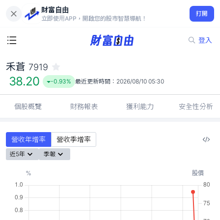
財富自由
禾蒼 7919
打開
38.20
-0.93%
立即使用APP，開啟您的股市智慧導航！
登入
禾蒼
7919
38.20
-0.93%
最近更新時間：
2026/08/10 05:30
個股概覽
財務報表
獲利能力
安全性分析
營收年增率
營收季增率
近5年
季報