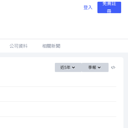
免費註
登入
冊
公司資料
相關新聞
近5年
季報