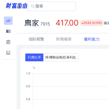
417.00
廌家
最
16.63 (4.15%)
7915
個股概覽
財務報表
獲利能力
利潤比率
所得稅佔稅前淨利比