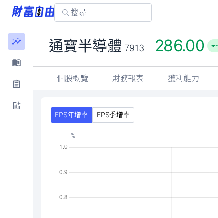
286.00
通寶半導體
-
7913
個股概覽
財務報表
獲利能力
EPS年增率
EPS季增率