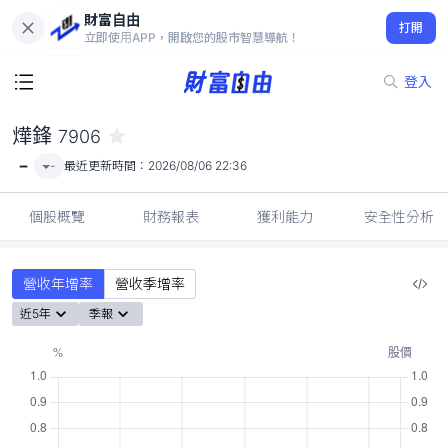
財富自由
燁鋒 7906
打開
-
立即使用APP，開啟您的股市智慧導航！
登入
燁鋒
7906
-
-
最近更新時間：
2026/08/06 22:36
個股概覽
財務報表
獲利能力
安全性分析
營收年增率
營收季增率
近5年
季報