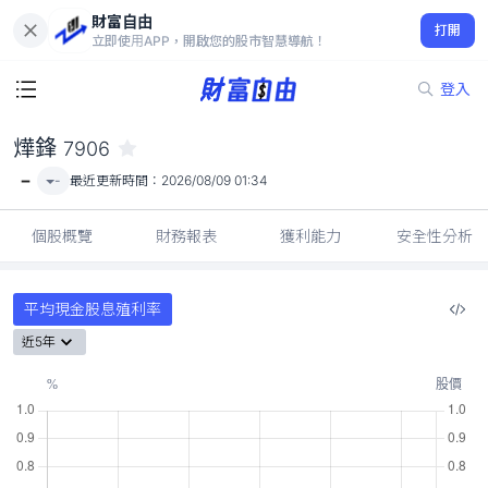
財富自由
燁鋒 7906
打開
-
立即使用APP，開啟您的股市智慧導航！
登入
燁鋒
7906
-
-
最近更新時間：
2026/08/09 01:34
個股概覽
財務報表
獲利能力
安全性分析
平均現金股息殖利率
近5年