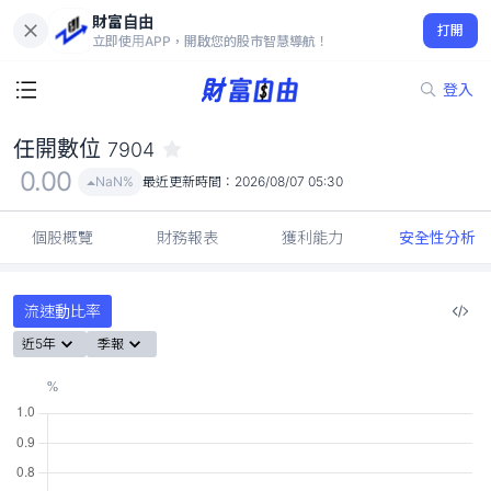
財富自由
任開數位 7904
打開
0.00
NaN%
立即使用APP，開啟您的股市智慧導航！
登入
任開數位
7904
0.00
NaN%
最近更新時間：
2026/08/07 05:30
個股概覽
財務報表
獲利能力
安全性分析
流速動比率
近5年
季報