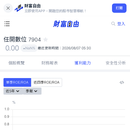
財富自由
任開數位 7904
打開
0.00
NaN%
立即使用APP，開啟您的股市智慧導航！
登入
任開數位
7904
0.00
NaN%
最近更新時間：
2026/08/07 05:30
個股概覽
財務報表
獲利能力
安全性分析
單季ROE/ROA
近四季ROE/ROA
近5年
季報