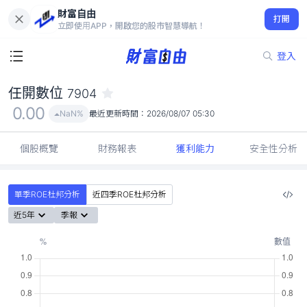
財富自由
任開數位 7904
打開
0.00
NaN%
立即使用APP，開啟您的股市智慧導航！
登入
任開數位
7904
0.00
NaN%
最近更新時間：
2026/08/07 05:30
個股概覽
財務報表
獲利能力
安全性分析
單季ROE杜邦分析
近四季ROE杜邦分析
近5年
季報