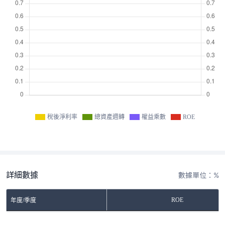
稅後淨利率
總資產週轉
權益乘數
ROE
詳細數據
數據單位：%
ROE
年度/季度
No Rows To Show