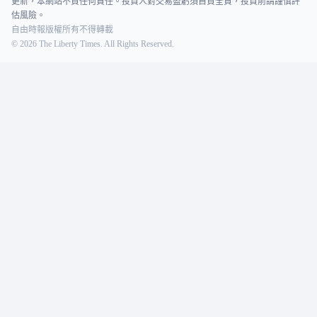
更新，本網站不負任何責任。投資人對交易盈虧須自負全責，投資前請謹慎評
估風險。
自由時報版權所有不得轉載
©
2026
The Liberty Times. All Rights Reserved.