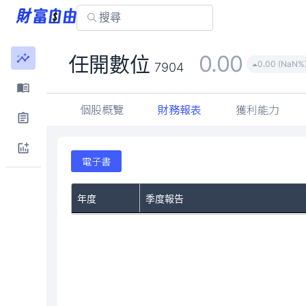
0.00
任開數位
0.00 (NaN%
7904
個股概覽
財務報表
獲利能力
電子書
年度
季度報告