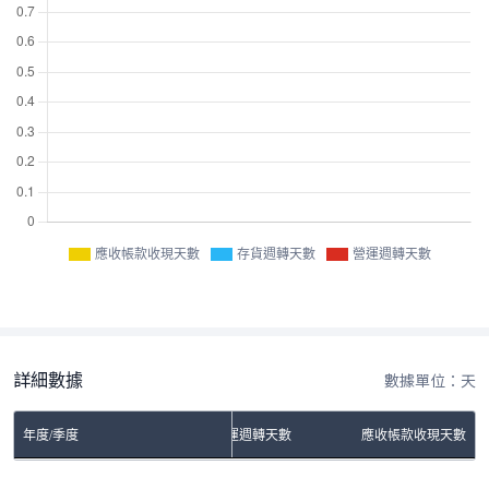
應收帳款收現天數
存貨週轉天數
營運週轉天數
詳細數據
數據單位：天
年度/季度
存貨週轉天數
營運週轉天數
應收帳款收現天數
No Rows To Show