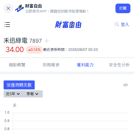
財富自由
禾迅綠電 7897
打開
34.00
0.14%
立即使用APP，開啟您的股市智慧導航！
登入
禾迅綠電
7897
34.00
0.14%
最近更新時間：
2026/08/07 05:30
個股概覽
財務報表
獲利能力
安全性分析
營運週轉天數
近5年
季報