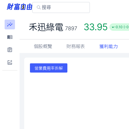
33.95
禾迅綠電
-0.10 (-
7897
個股概覽
財務報表
獲利能力
營業費用率拆解