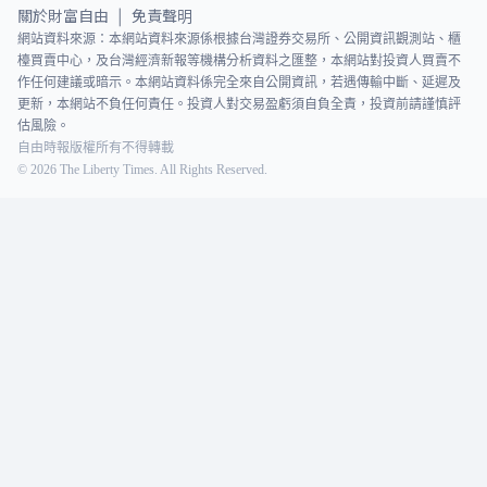
關於財富自由
免責聲明
|
網站資料來源：本網站資料來源係根據台灣證券交易所、公開資訊觀測站、櫃
檯買賣中心，及台灣經濟新報等機構分析資料之匯整，本網站對投資人買賣不
作任何建議或暗示。本網站資料係完全來自公開資訊，若遇傳輸中斷、延遲及
更新，本網站不負任何責任。投資人對交易盈虧須自負全責，投資前請謹慎評
估風險。
自由時報版權所有不得轉載
©
2026
The Liberty Times. All Rights Reserved.