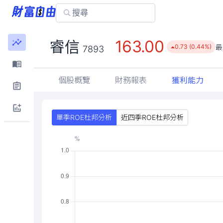
163.00
睿信
最
0.73 (0.44%)
7893
個股概覽
財務報表
獲利能力
單季ROE杜邦分析
近四季ROE杜邦分析