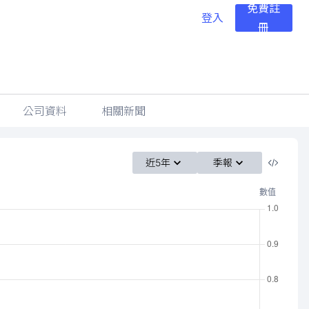
免費註
登入
冊
公司資料
相關新聞
近5年
季報