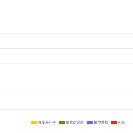
稅後淨利率
總資產週轉
權益乘數
ROE