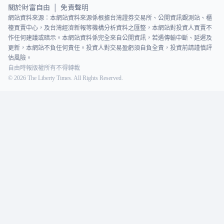
關於財富自由
免責聲明
|
網站資料來源：本網站資料來源係根據台灣證券交易所、公開資訊觀測站、櫃
檯買賣中心，及台灣經濟新報等機構分析資料之匯整，本網站對投資人買賣不
作任何建議或暗示。本網站資料係完全來自公開資訊，若遇傳輸中斷、延遲及
更新，本網站不負任何責任。投資人對交易盈虧須自負全責，投資前請謹慎評
估風險。
自由時報版權所有不得轉載
©
2026
The Liberty Times. All Rights Reserved.