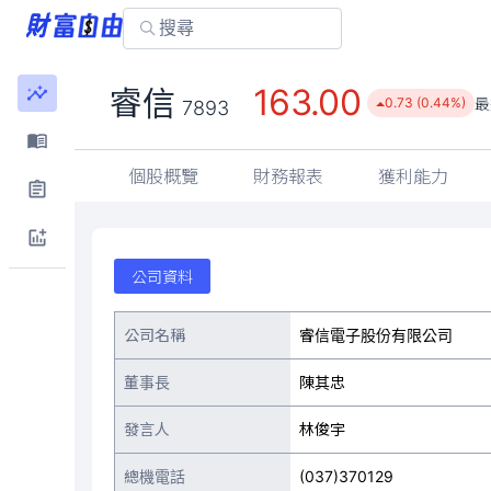
163.00
睿信
最
0.73 (0.44%)
7893
個股概覽
財務報表
獲利能力
公司資料
公司名稱
睿信電子股份有限公司
董事長
陳其忠
發言人
林俊宇
總機電話
(037)370129