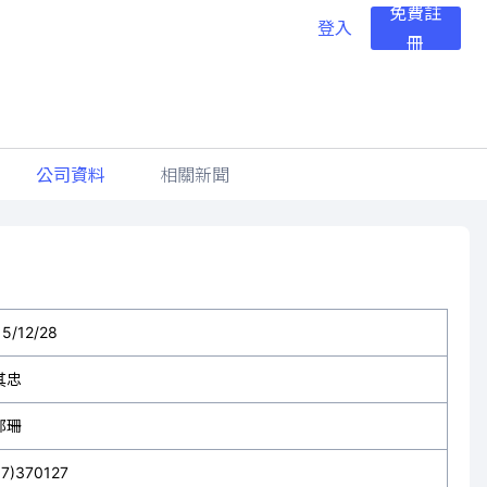
免費註
登入
冊
公司資料
相關新聞
15/12/28
其忠
郁珊
37)370127