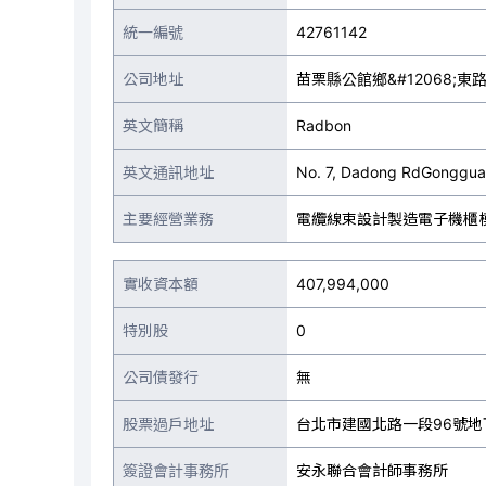
統一編號
42761142
公司地址
苗栗縣公館鄉&#12068;東
英文簡稱
Radbon
英文通訊地址
No. 7, Dadong RdGongguan
主要經營業務
電纜線束設計製造電子機櫃
實收資本額
407,994,000
特別股
0
公司債發行
無
股票過戶地址
台北市建國北路一段96號地
簽證會計事務所
安永聯合會計師事務所