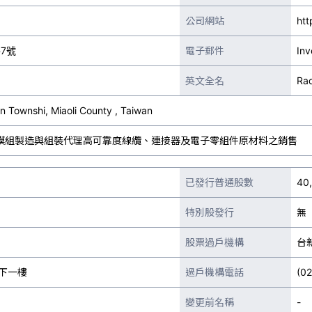
公司網站
htt
路7號
電子郵件
Inv
英文全名
Rad
 Townshi, Miaoli County , Taiwan
模組製造與組裝代理高可靠度線纜、連接器及電子零組件原材料之銷售
已發行普通股數
40
特別股發行
無
股票過戶機構
台
下一樓
過戶機構電話
(0
變更前名稱
-