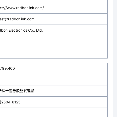
ps://www.radbonlink.com/
est@radbonlink.com
bon Electronics Co., Ltd.
,799,400
新綜合證券股務代理部
2)2504-8125