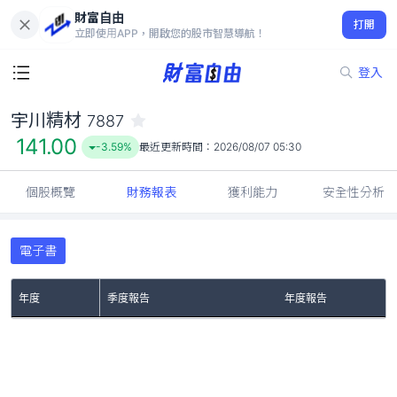
財富自由
宇川精材 7887
打開
141.00
-3.59%
立即使用APP，開啟您的股市智慧導航！
登入
宇川精材
7887
141.00
-3.59%
最近更新時間：
2026/08/07 05:30
個股概覽
財務報表
獲利能力
安全性分析
電子書
年度
季度報告
年度報告
No Rows To Show