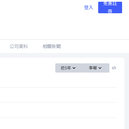
免費註
登入
冊
公司資料
相關新聞
近5年
季報