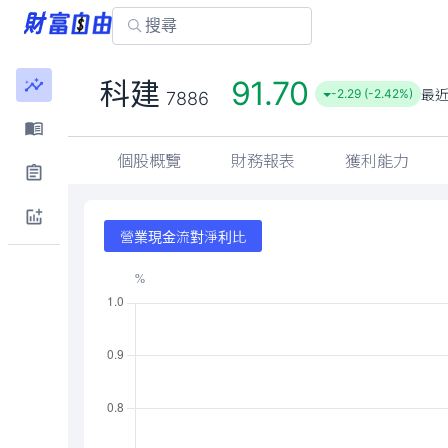
91.70
科建
最
-2.29 (-2.42%)
7886
個股概覽
財務報表
獲利能力
營業現金流對淨利比