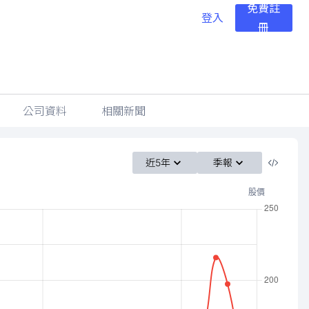
免費註
登入
冊
公司資料
相關新聞
近5年
季報