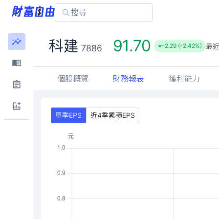
91.70
科建
最
-2.29 (-2.42%)
7886
個股概覽
財務報表
獲利能力
單季EPS
近4季累積EPS