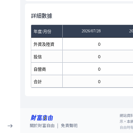
詳細數據
/24
2026/07/27
2026/07/28
20
年度/月份
0
外資及陸資
0
0
0
投信
0
0
0
自營商
0
0
0
合計
0
0
網站資
示。本
關於財富自由
免責聲明
|
自由時