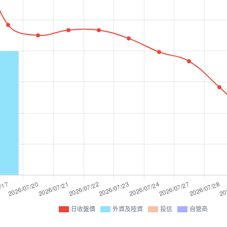
日收盤價
外資及陸資
投信
自營商