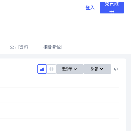
免費註
登入
冊
公司資料
相關新聞
近5年
季報