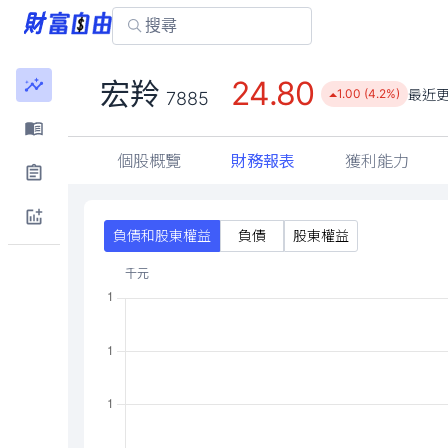
24.80
宏羚
最近
1.00 (4.2%)
7885
個股概覽
財務報表
獲利能力
負債和股東權益
負債
股東權益