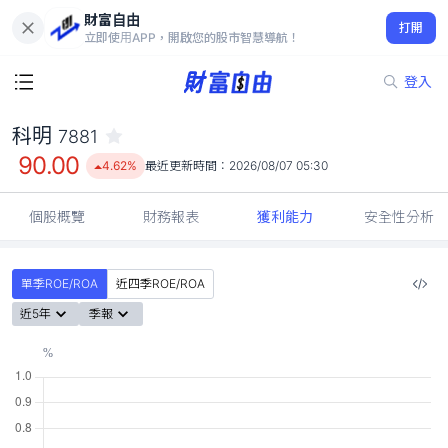
財富自由
科明 7881
打開
90.00
4.62%
立即使用APP，開啟您的股市智慧導航！
登入
科明
7881
90.00
4.62%
最近更新時間：
2026/08/07 05:30
個股概覽
財務報表
獲利能力
安全性分析
單季ROE/ROA
近四季ROE/ROA
近5年
季報