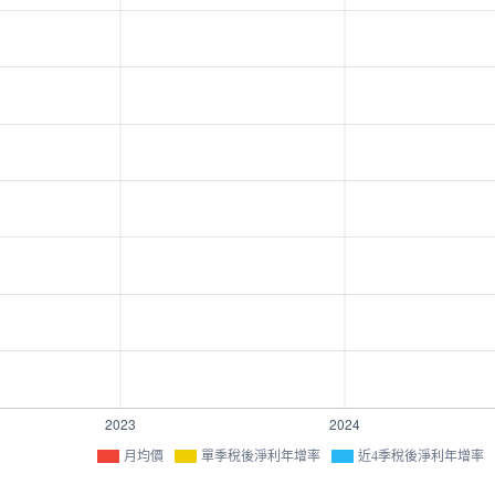
月均價
單季稅後淨利年增率
近4季稅後淨利年增率