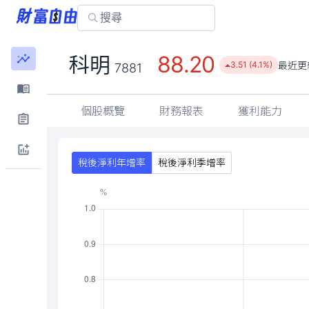
88.20
科明
最近更
3.51 (4.1%)
7881
個股概覽
財務報表
獲利能力
稅後淨利年增率
稅後淨利季增率