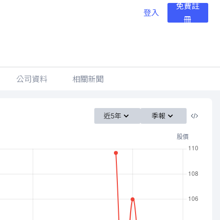
免費註
登入
冊
公司資料
相關新聞
近5年
季報