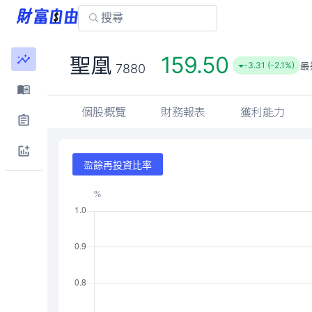
159.50
聖凰
最
-3.31 (-2.1%)
7880
個股概覽
財務報表
獲利能力
盈餘再投資比率