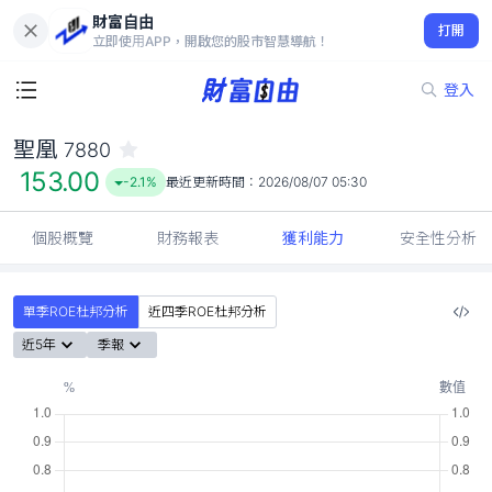
財富自由
聖凰 7880
打開
153.00
-2.1%
立即使用APP，開啟您的股市智慧導航！
登入
聖凰
7880
153.00
-2.1%
最近更新時間：
2026/08/07 05:30
個股概覽
財務報表
獲利能力
安全性分析
單季ROE杜邦分析
近四季ROE杜邦分析
近5年
季報