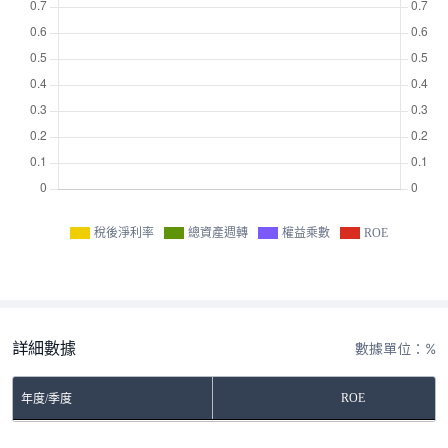
稅後淨利率
總資產週轉
權益乘數
ROE
詳細數據
數據單位：%
ROE
年度/季度
No Rows To Show