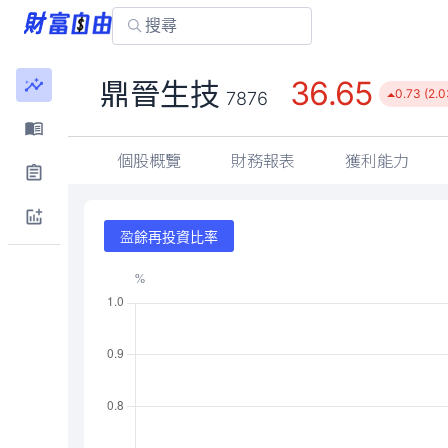
36.65
鼎晉生技
0.73 (2.
7876
個股概覽
財務報表
獲利能力
盈餘再投資比率