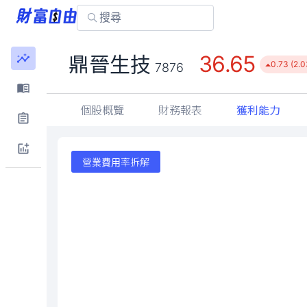
36.65
鼎晉生技
0.73 (2.
7876
個股概覽
財務報表
獲利能力
營業費用率拆解